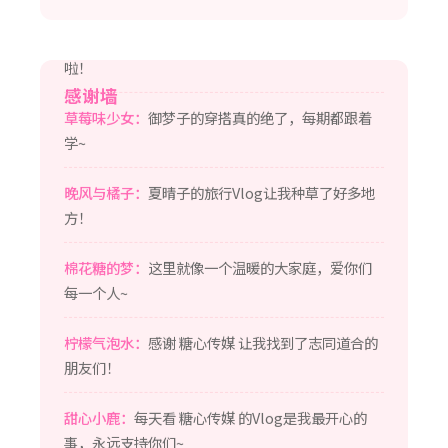
月光下的猫：
看了婉儿的Vlog笑了一整天，太可爱
啦！
感谢墙
草莓味少女：
御梦子的穿搭真的绝了，每期都跟着
学~
晚风与橘子：
夏晴子的旅行Vlog让我种草了好多地
方！
棉花糖的梦：
这里就像一个温暖的大家庭，爱你们
每一个人~
柠檬气泡水：
感谢 糖心传媒 让我找到了志同道合的
朋友们！
甜心小鹿：
每天看 糖心传媒 的Vlog是我最开心的
事，永远支持你们~