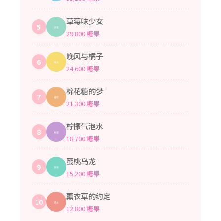
草莓味少女
5
29,800 糖果
晚风与橘子
6
24,600 糖果
棉花糖的梦
7
21,300 糖果
甜心小鹿：
每天看 糖心传媒 的Vlog是我最开心的
柠檬气泡水
事，永远支持你们~
8
18,700 糖果
樱花味的风：
在这里认识了好多有趣的Vlogger，感
蜜桃乌龙
9
谢这个温暖的平台！
15,200 糖果
奶茶不加糖：
被这里的氛围治愈了，每个视频都好
薰衣草的约定
10
用心，打赏一杯奶茶~
12,800 糖果