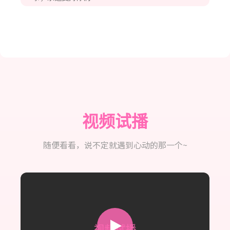
樱花味的风：
在这里认识了好多有趣的Vlogger，感
谢这个温暖的平台！
奶茶不加糖：
被这里的氛围治愈了，每个视频都好
用心，打赏一杯奶茶~
月光下的猫：
看了婉儿的Vlog笑了一整天，太可爱
啦！
视频试播
随便看看，说不定就遇到心动的那一个~