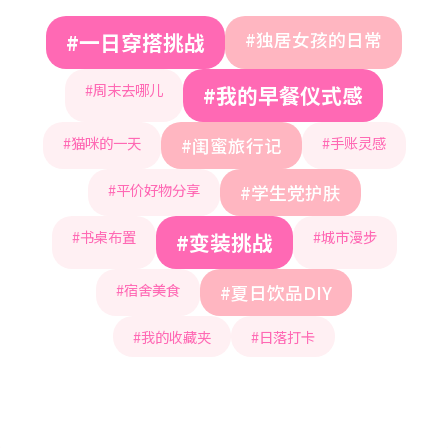
#一日穿搭挑战
#独居女孩的日常
#周末去哪儿
#我的早餐仪式感
#猫咪的一天
#手账灵感
#闺蜜旅行记
#平价好物分享
#学生党护肤
#书桌布置
#城市漫步
#变装挑战
#宿舍美食
#夏日饮品DIY
#我的收藏夹
#日落打卡