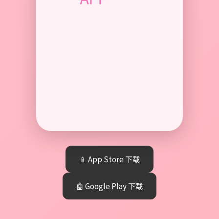
📱 App Store 下载
🤖 Google Play 下载